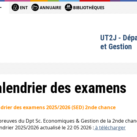
ENT
ANNUAIRE
BIBLIOTHÈQUES
UT2J - Dép
et Gestion
lendrier des examens
ndrier des examens
2025/2026 (SED) 2nde chance
preuves du D
p
t
S
c. Economiques & Gestion
de la 2nde cha
endrier 2025/2026 actualisé le 22 05 2026 :
à télécharger