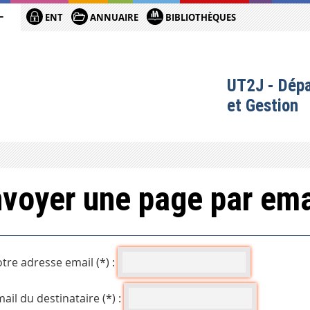
ENT
ANNUAIRE
BIBLIOTHÈQUES
UT2J - Dép
et Gestion
voyer une page par ema
tre adresse email (*) :
ail du destinataire (*) :