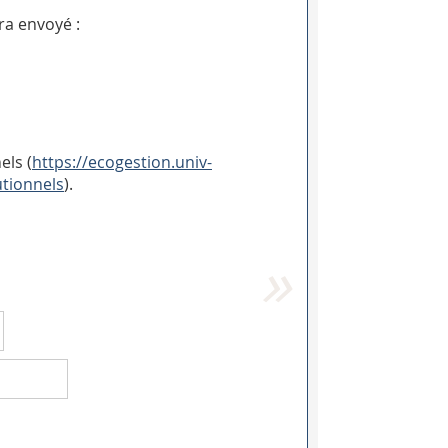
ra envoyé :
els (
https://ecogestion.univ-
utionnels
).